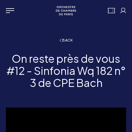
Go to the main menu
Panneau de gestion des cookies
Orchestre de chambre de 
TICKETS
My 
Menu
BACK
On reste près de vous
#12 - Sinfonia Wq 182 n°
3 de CPE Bach