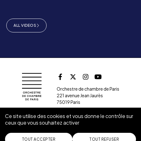
ALL VIDEOS
Follow us on soc
Orchestre de chambre de Paris
Facebook
X (Twitter)
Instagram
Youtube
Orchestre de chambre de Paris
221 avenue Jean Jaurès
75019 Paris
Ce site utilise des cookies et vous donne le contrôle sur
ceux que vous souhaitez activer
SUBSCRIBE TO THE NEWSLETTER
CONTACT
TOUT ACCEPTER
TOUT REFUSER