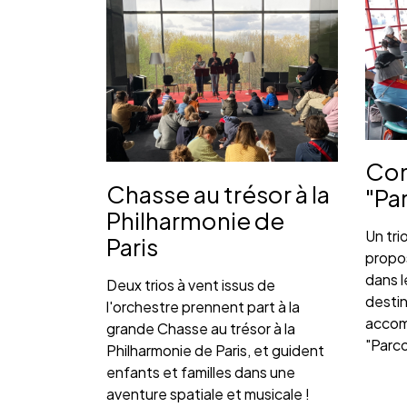
Con
Chasse au trésor à la
"Par
Philharmonie de
Un tri
Paris
propos
dans l
Deux trios à vent issus de
destin
l'orchestre prennent part à la
accom
grande Chasse au trésor à la
"Parco
Philharmonie de Paris, et guident
enfants et familles dans une
aventure spatiale et musicale !