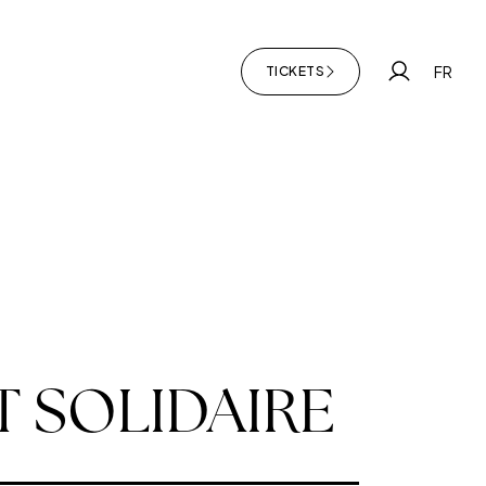
 Paris
FR
TICKETS
My accoun
 SOLIDAIRE