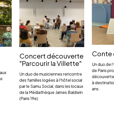
Conte 
Concert découverte
"Parcourir la Villette"
Un duo de l
de Paris pr
caux
Un duo de musiciennes rencontre
découverte 
ns
des familles logées à l’hôtel social
à destinati
par le Samu Social, dans les locaux
ans.
de la Médiathèque James Baldwin
(Paris 19e).