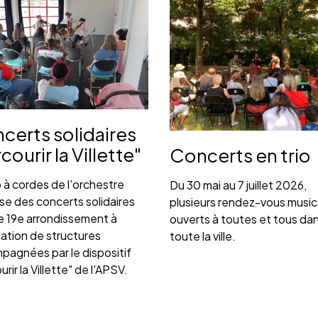
certs solidaires
courir la Villette"
Concerts en trio
o à cordes de l'orchestre
Du 30 mai au 7 juillet 2026,
e des concerts solidaires
plusieurs rendez-vous musi
e 19e arrondissement à
ouverts à toutes et tous da
ation de structures
toute la ville.
pagnées par le dispositif
urir la Villette" de l'APSV.