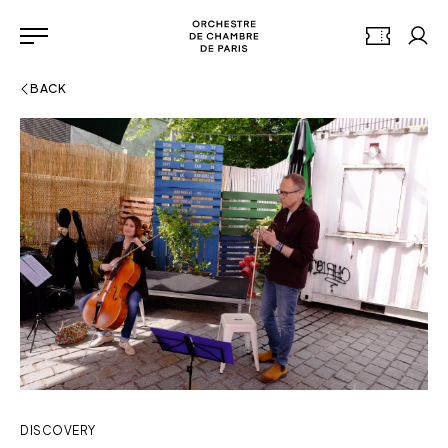
Go to the main menu
Panneau de gestion des cookies
Orchestre de chambre de 
TICKETS
My 
Menu
BACK
DISCOVERY