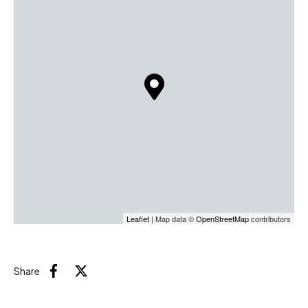
Leaflet
| Map data ©
OpenStreetMap
contributors
Share
Facebook
X (Twitter)