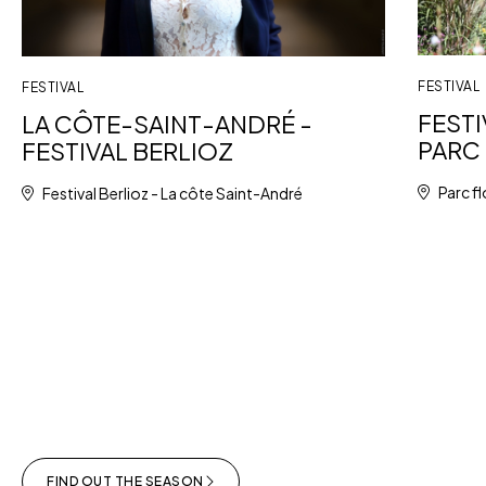
FESTIVAL
FESTIVAL
FESTI
LA CÔTE-SAINT-ANDRÉ -
PARC 
FESTIVAL BERLIOZ
Parc fl
Festival Berlioz - La côte Saint-André
FIND OUT THE SEASON