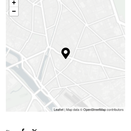
+
−
Leaflet
| Map data ©
OpenStreetMap
contributors