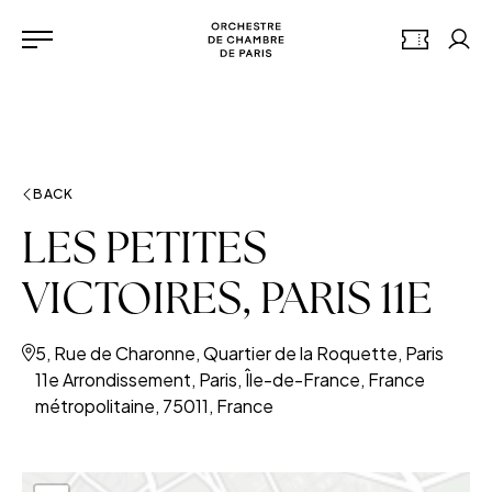
Go to the main menu
Panneau de gestion des cookies
Orchestre de chambre de 
TICKETS
My 
Menu
BACK
LES PETITES
VICTOIRES, PARIS 11E
5, Rue de Charonne, Quartier de la Roquette, Paris
11e Arrondissement, Paris, Île-de-France, France
métropolitaine, 75011, France