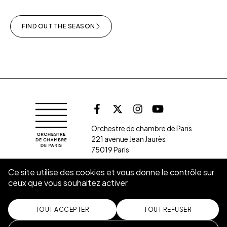
FIND OUT THE SEASON
Follow us on soc
Orchestre de chambre de Paris
Facebook
X (Twitter)
Instagram
Youtube
Orchestre de chambre de Paris
221 avenue Jean Jaurès
75019 Paris
Ce site utilise des cookies et vous donne le contrôle sur
ceux que vous souhaitez activer
SUBSCRIBE TO THE NEWSLETTER
CONTACT
TOUT ACCEPTER
TOUT REFUSER
Jobs
Communication Kit
Legal mentions
Privacy policy
Cookies