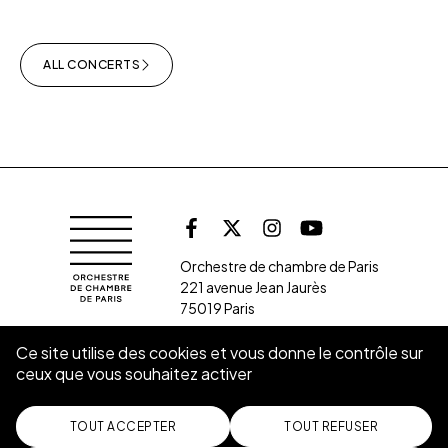
ALL CONCERTS
Follow us on soc
Orchestre de chambre de Paris
Facebook
X (Twitter)
Instagram
Youtube
Orchestre de chambre de Paris
221 avenue Jean Jaurès
75019 Paris
Ce site utilise des cookies et vous donne le contrôle sur
ceux que vous souhaitez activer
SUBSCRIBE TO THE NEWSLETTER
CONTACT
TOUT ACCEPTER
TOUT REFUSER
Jobs
Communication Kit
Legal mentions
Privacy policy
Cookies