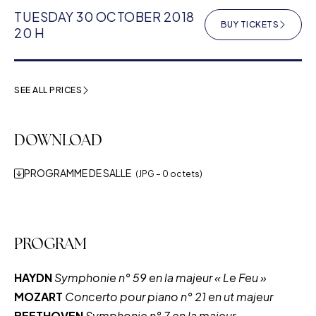
TUESDAY 30 OCTOBER 2018
BUY TICKETS
(NEW WINDOW
20 H
SEE ALL PRICES
DOWNLOAD
PROGRAMME DE SALLE
(JPG – 0 octets)
PROGRAM
HAYDN
Symphonie n° 59 en la majeur « Le Feu »
MOZART
Concerto pour piano n° 21 en ut majeur
BEETHOVEN
Symphonie n° 7 en la majeur