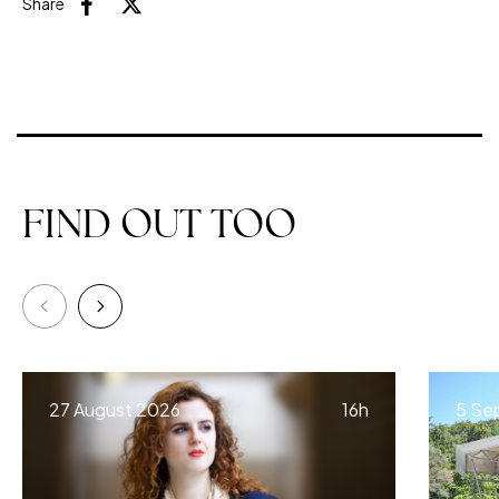
Share
Facebook
X (Twitter)
FIND OUT TOO
à
27 August 2026
16h
5 Se