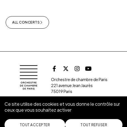
ALL CONCERTS
Follow us on soc
Orchestre de chambre de Paris
Facebook
X (Twitter)
Instagram
Youtube
Orchestre de chambre de Paris
221 avenue Jean Jaurès
75019 Paris
Ce site utilise des cookies et vous donne le contrôle sur
ceux que vous souhaitez activer
SUBSCRIBE TO THE NEWSLETTER
CONTACT
TOUT ACCEPTER
TOUT REFUSER