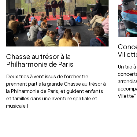
Concer
Villett
Chasse au trésor à la
Philharmonie de Paris
Un trio 
concerts
Deux trios à vent issus de l'orchestre
arrondis
prennent part à la grande Chasse au trésor à
accompag
la Philharmonie de Paris, et guident enfants
Villette"
et familles dans une aventure spatiale et
musicale !