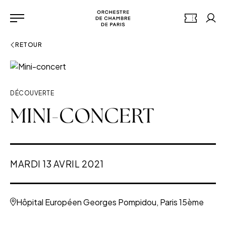
Aller au contenu principal
Panneau de gestion des cookies
Orchestre de chambre de 
BILLETTERI
Mon
Menu
RETOUR
DÉCOUVERTE
MINI-CONCERT
MARDI 13 AVRIL 2021
Hôpital Européen Georges Pompidou, Paris 15ème