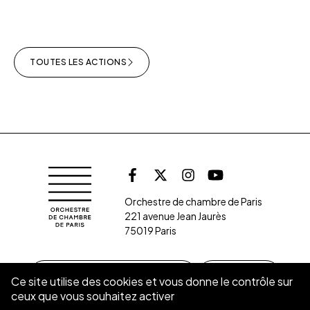
TOUTES LES ACTIONS
Retrouvez l'orche
Orchestre de chambre de Paris
Facebook
X (Twitter)
Instagram
Youtube
Orchestre de chambre de Paris
221 avenue Jean Jaurès
75019 Paris
S’INSCRIRE À LA NEWSLETTER
CONTACT
Ce site utilise des cookies et vous donne le contrôle sur
ceux que vous souhaitez activer