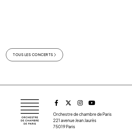
TOUS LES CONCERTS
Retrouvez l'orche
Orchestre de chambre de Paris
Facebook
X (Twitter)
Instagram
Youtube
Orchestre de chambre de Paris
221 avenue Jean Jaurès
75019 Paris