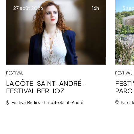
à
27 août 2026
16h
5 se
FESTIVAL
FESTIVAL
FESTI
LA CÔTE-SAINT-ANDRÉ -
PARC 
FESTIVAL BERLIOZ
Parc fl
Festival Berlioz - La côte Saint-André