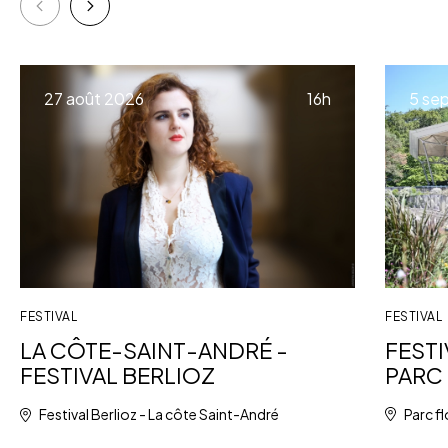
à
27 août 2026
16h
5 se
FESTIVAL
FESTIVAL
FESTI
LA CÔTE-SAINT-ANDRÉ -
PARC 
FESTIVAL BERLIOZ
Parc fl
Festival Berlioz - La côte Saint-André