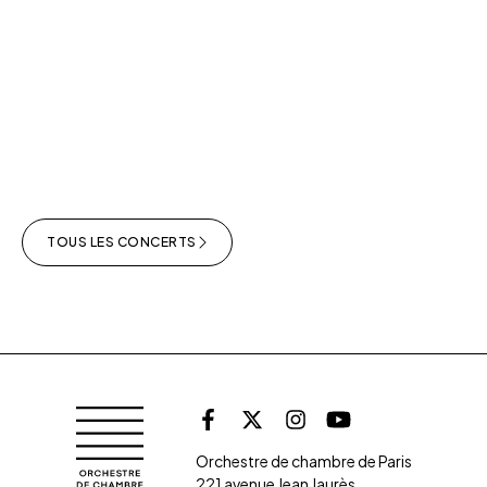
TOUS LES CONCERTS
Retrouvez l'orche
Orchestre de chambre de Paris
Facebook
X (Twitter)
Instagram
Youtube
Orchestre de chambre de Paris
221 avenue Jean Jaurès