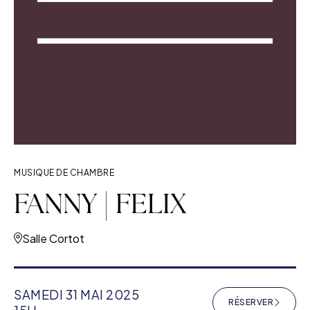
MUSIQUE DE CHAMBRE
FANNY | FELIX
Salle Cortot
SAMEDI 31 MAI 2025
RÉSERVER
(NOUVELLE F