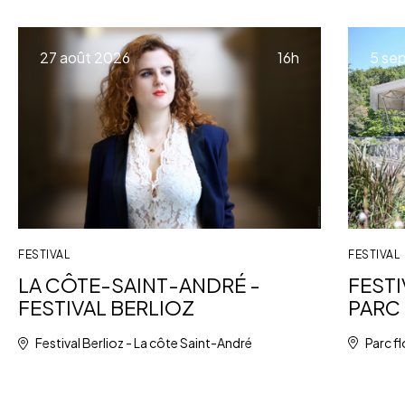
à
27 août 2026
16h
5 se
FESTIVAL
FESTIVAL
FESTI
LA CÔTE-SAINT-ANDRÉ -
PARC 
FESTIVAL BERLIOZ
Parc fl
Festival Berlioz - La côte Saint-André