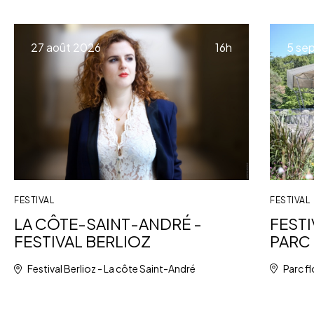
à
27 août 2026
16h
5 se
FESTIVAL
FESTIVAL
FESTI
LA CÔTE-SAINT-ANDRÉ -
PARC 
FESTIVAL BERLIOZ
Parc fl
Festival Berlioz - La côte Saint-André