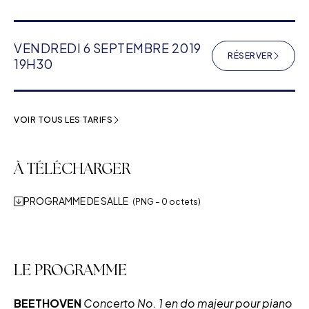
VENDREDI 6 SEPTEMBRE 2019
RÉSERVER
(NOUVELLE F
19H30
VOIR TOUS LES TARIFS
À TÉLÉCHARGER
PROGRAMME DE SALLE
(PNG – 0 octets)
LE PROGRAMME
BEETHOVEN
Concerto No. 1 en do majeur pour piano