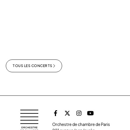
TOUS LES CONCERTS
Retrouvez l'orche
Orchestre de chambre de Paris
Facebook
X (Twitter)
Instagram
Youtube
Orchestre de chambre de Paris