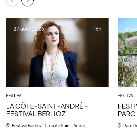
à
27 août 2026
16h
5 se
FESTIVAL
FESTIVAL
FESTI
LA CÔTE-SAINT-ANDRÉ -
PARC 
FESTIVAL BERLIOZ
Parc fl
Festival Berlioz - La côte Saint-André