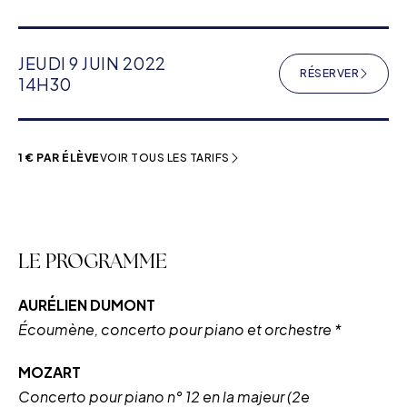
JEUDI 9 JUIN 2022
RÉSERVER
(NOUVELLE F
14H30
1 € PAR ÉLÈVE
VOIR TOUS LES TARIFS
LE PROGRAMME
AURÉLIEN DUMONT
Écoumène, concerto pour piano et orchestre *
MOZART
Concerto pour piano n° 12
en la majeur (2e