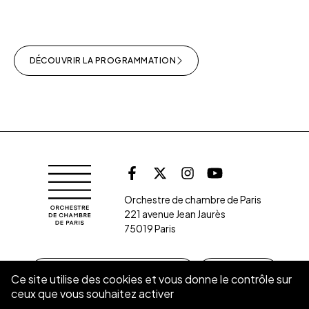
DÉCOUVRIR LA PROGRAMMATION
Retrouvez l'orche
Orchestre de chambre de Paris
Facebook
X (Twitter)
Instagram
Youtube
Orchestre de chambre de Paris
221 avenue Jean Jaurès
75019 Paris
S’INSCRIRE À LA NEWSLETTER
CONTACT
Ce site utilise des cookies et vous donne le contrôle sur
ceux que vous souhaitez activer