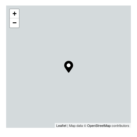
+
−
Leaflet
| Map data ©
OpenStreetMap
contributors