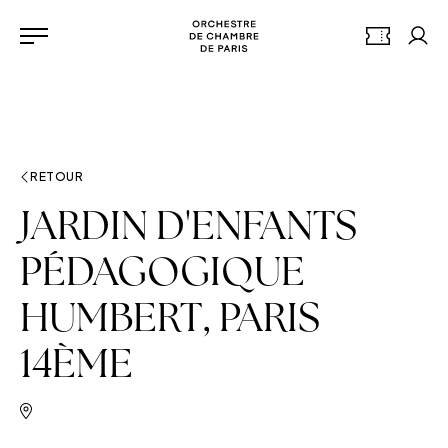
Aller au contenu principal
Panneau de gestion des cookies
Orchestre de chambre de 
BILLETTERI
Mon
Menu
RETOUR
JARDIN D'ENFANTS
PÉDAGOGIQUE
HUMBERT, PARIS
14ÈME