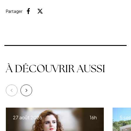
Partager
Facebook
X (Twitter)
À DÉCOUVRIR AUSSI
à
27 août 2026
16h
5 se