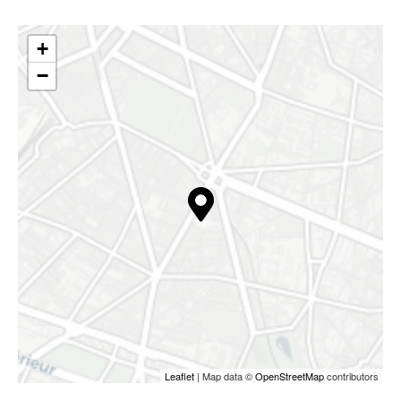
+
−
Leaflet
| Map data ©
OpenStreetMap
contributors