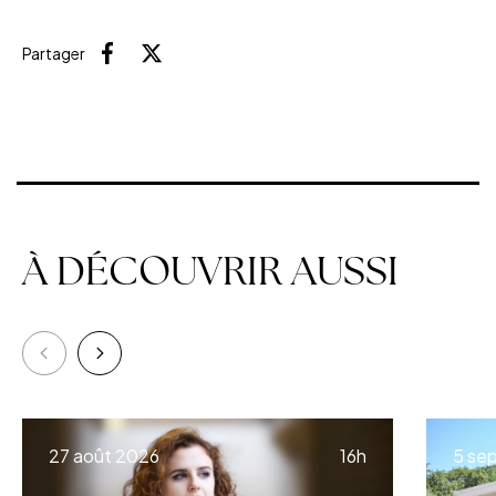
Partager
Facebook
X (Twitter)
À DÉCOUVRIR AUSSI
à
27 août 2026
16h
5 se