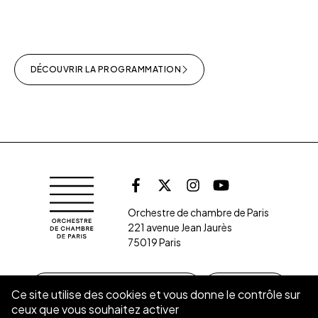
DÉCOUVRIR LA PROGRAMMATION
Retrouvez l'orche
Orchestre de chambre de Paris
Facebook
X (Twitter)
Instagram
Youtube
Orchestre de chambre de Paris
221 avenue Jean Jaurès
75019 Paris
S’INSCRIRE À LA NEWSLETTER
CONTACT
Ce site utilise des cookies et vous donne le contrôle sur
ceux que vous souhaitez activer