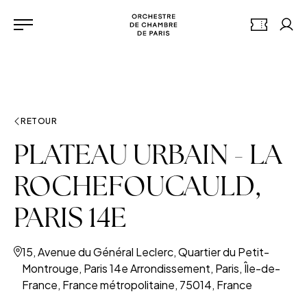
Aller au contenu principal
Panneau de gestion des cookies
Orchestre de chambre de 
BILLETTERI
Mon
Menu
RETOUR
PLATEAU URBAIN - LA
ROCHEFOUCAULD,
PARIS 14E
15, Avenue du Général Leclerc, Quartier du Petit-
Montrouge, Paris 14e Arrondissement, Paris, Île-de-
France, France métropolitaine, 75014, France