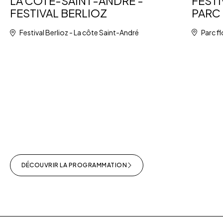
FESTI
LA CÔTE-SAINT-ANDRÉ -
PARC 
FESTIVAL BERLIOZ
Parc fl
Festival Berlioz - La côte Saint-André
DÉCOUVRIR LA PROGRAMMATION