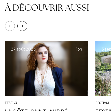
À DÉCOUVRIR AUSSI
à
27 août 2026
16h
5 se
FESTIVAL
FESTIVAL