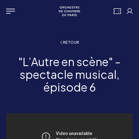
Aller au contenu principal
Panneau de gestion des cookies
Orchestre de chambre de 
BILLETTERI
Mon
Menu
RETOUR
"L’Autre en scène" -
spectacle musical,
épisode 6