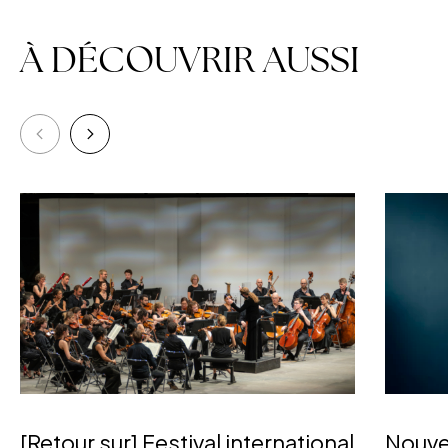
À DÉCOUVRIR AUSSI
[Retour sur] Festival international
Nouve