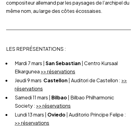
compositeur allemand par les paysages de l’archipel du
même nom, au large des côtes écossaises.
LES REPRÉSENTATIONS :
Mardi 7 mars |
San Sebastian
| Centro Kursaal
Elkargunea
>> réservations
Jeudi 9 mars
Castellon
| Auditori de Castellon :
>>
réservations
Samedi 11 mars |
Bilbao
| Bilbao Philharmonic
Society :
>> réservations
Lundi 13 mars |
Oviedo
| Auditorio Principe Felipe :
>> réservations