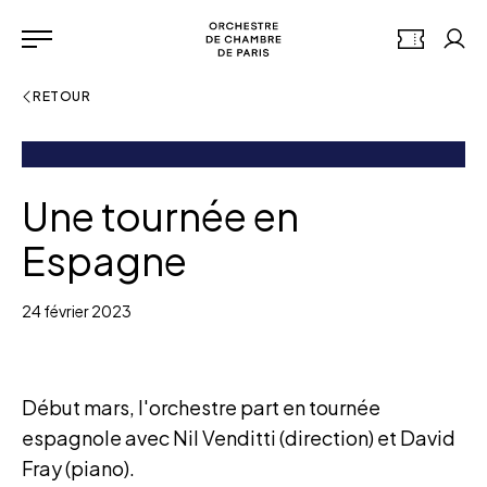
Aller au contenu principal
Panneau de gestion des cookies
Orchestre de chambre de 
BILLETTERI
Mon
Menu
RETOUR
Une tournée en
Espagne
24 février 2023
Début mars, l'orchestre part en tournée
espagnole avec Nil Venditti (direction) et David
Fray (piano).