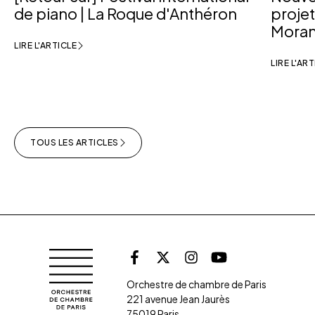
de piano | La Roque d'Anthéron
projet
Moran
LIRE L'ARTICLE
LIRE L'AR
TOUS LES ARTICLES
Retrouvez l'orche
Orchestre de chambre de Paris
Facebook
X (Twitter)
Instagram
Youtube
Orchestre de chambre de Paris
221 avenue Jean Jaurès
75019 Paris