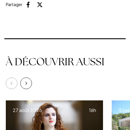
Partager
Facebook
X (Twitter)
À DÉCOUVRIR AUSSI
à
27 août 2026
16h
5 se