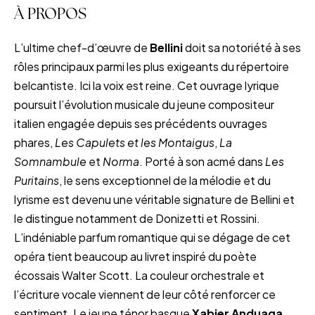
À PROPOS
L’ultime chef-d’œuvre de
Bellini
doit sa notoriété à ses
rôles principaux parmi les plus exigeants du répertoire
belcantiste. Ici la voix est reine. Cet ouvrage lyrique
poursuit l’évolution musicale du jeune compositeur
italien engagée depuis ses précédents ouvrages
phares,
Les Capulets et les Montaigus
,
La
Somnambule
et
Norma
. Porté à son acmé dans
Les
Puritains
, le sens exceptionnel de la mélodie et du
lyrisme est devenu une véritable signature de Bellini et
le distingue notamment de Donizetti et Rossini.
L’indéniable parfum romantique qui se dégage de cet
opéra tient beaucoup au livret inspiré du poète
écossais Walter Scott. La couleur orchestrale et
l’écriture vocale viennent de leur côté renforcer ce
sentiment. Le jeune ténor basque
Xabier Anduaga