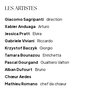
LES ARTISTES
Giacomo Sagripanti
direction
Xabier Anduaga
Arturo
Jessica Pratt
Elvira
Gabriele Viviani
Riccardo
Krzystof Baczyk
Giorgio
Tamara Bounazou
Enrichetta
Pascal Gourgand
Gualtiero Valton
Alban Dufourt
Bruno
Chœur Aedes
Mathieu Romano
chef de chœur