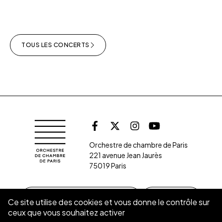
TOUS LES CONCERTS
Retrouvez l'orche
Orchestre de chambre de Paris
Facebook
X (Twitter)
Instagram
Youtube
Orchestre de chambre de Paris
221 avenue Jean Jaurès
75019 Paris
S’INSCRIRE À LA NEWSLETTER
CONTACT
Ce site utilise des cookies et vous donne le contrôle sur
ceux que vous souhaitez activer