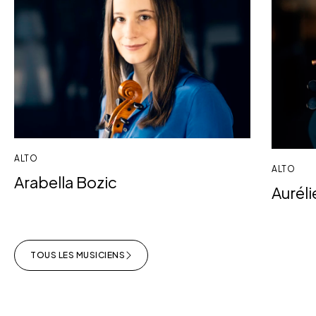
ALTO
ALTO
Arabella Bozic
Aurél
TOUS LES MUSICIENS